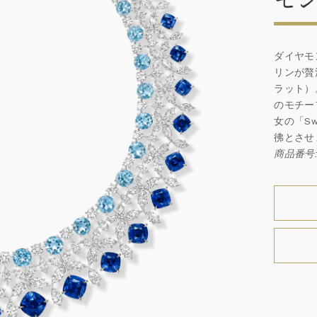
ダイヤモ
リンが贅
ラット）
のモチー
女の「S
彿とさせ
商品番号: 