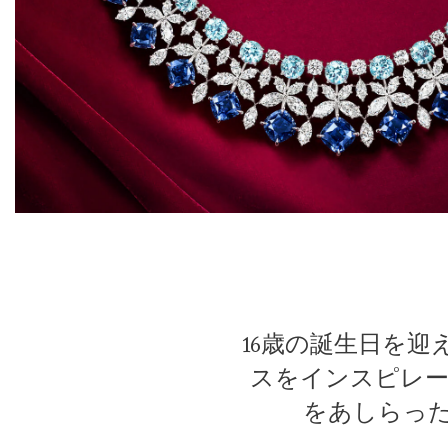
16歳の誕生日を
スをインスピレ
をあしらっ