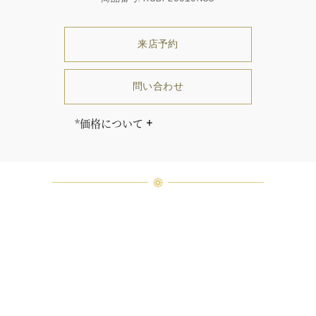
来店予約
問い合わせ
*価格について
価格はセンターストーンのカラット
及びグレードにより異なります。
「同じダイヤモンドはひとつとして
ありません」創始者ハリー・ウィン
ストンはそう語りました。ハリー・
ウィンストンによって厳選された最
高品質のダイヤモンド及びジェムス
トーンは、ひとつひとつが唯一無二
の個性を有する天然の素材であるた
め、同製品間においてカラットおよ
び石数、クオリティ等が僅かに異な
る場合があります。ご不明な点は、