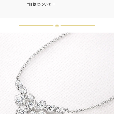
*価格について
「同じダイヤモンドはひとつとして
ありません」創始者ハリー・ウィン
ストンはそう語りました。ハリー・
ウィンストンによって厳選された最
高品質のダイヤモンド及びジェムス
トーンは、ひとつひとつが唯一無二
の個性を有する天然の素材であるた
め、同製品間においてカラットおよ
び石数、クオリティ等が僅かに異な
る場合があります。ご不明な点は、
クライアントインフォメーションま
でお問合せ下さい。