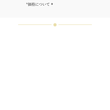
*価格について
「同じダイヤモンドはひとつとして
ありません」創始者ハリー・ウィン
ストンはそう語りました。ハリー・
ウィンストンによって厳選された最
高品質のダイヤモンド及びジェムス
トーンは、ひとつひとつが唯一無二
の個性を有する天然の素材であるた
め、同製品間においてカラットおよ
び石数、クオリティ等が僅かに異な
る場合があります。ご不明な点は、
クライアントインフォメーションま
でお問合せ下さい。