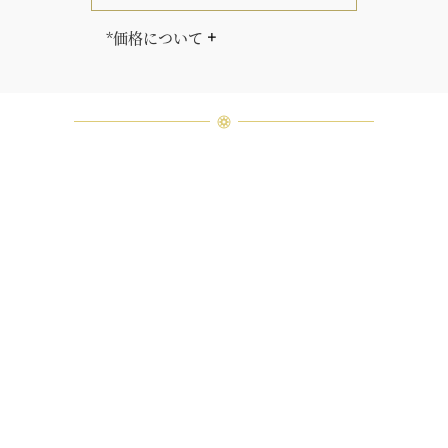
*価格について
「同じダイヤモンドはひとつとして
ありません」創始者ハリー・ウィン
ストンはそう語りました。ハリー・
ウィンストンによって厳選された最
高品質のダイヤモンド及びジェムス
トーンは、ひとつひとつが唯一無二
の個性を有する天然の素材であるた
め、同製品間においてカラットおよ
び石数、クオリティ等が僅かに異な
る場合があります。ご不明な点は、
クライアントインフォメーションま
でお問合せ下さい。