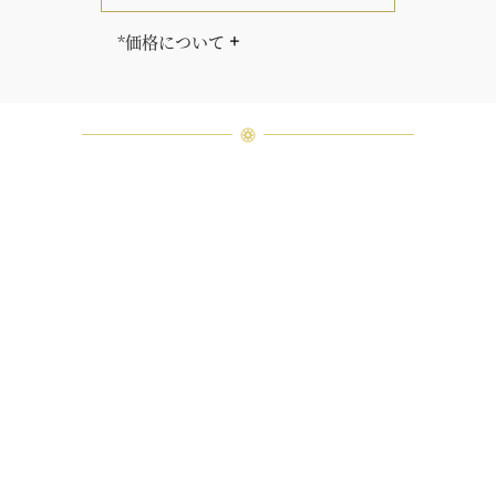
*価格について
「同じダイヤモンドはひとつとして
ありません」創始者ハリー・ウィン
ストンはそう語りました。ハリー・
ウィンストンによって厳選された最
高品質のダイヤモンド及びジェムス
トーンは、ひとつひとつが唯一無二
の個性を有する天然の素材であるた
め、同製品間においてカラットおよ
び石数、クオリティ等が僅かに異な
る場合があります。ご不明な点は、
クライアントインフォメーションま
でお問合せ下さい。