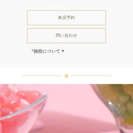
来店予約
問い合わせ
*価格について
「同じダイヤモンドはひとつとして
ありません」創始者ハリー・ウィン
ストンはそう語りました。ハリー・
ウィンストンによって厳選された最
高品質のダイヤモンド及びジェムス
トーンは、ひとつひとつが唯一無二
の個性を有する天然の素材であるた
め、同製品間においてカラットおよ
び石数、クオリティ等が僅かに異な
る場合があります。ご不明な点は、
クライアントインフォメーションま
でお問合せ下さい。