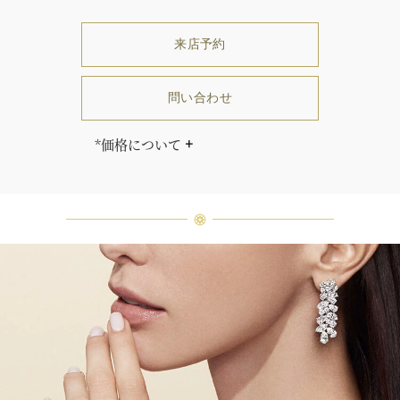
来店予約
問い合わせ
*価格について
「同じダイヤモンドはひとつとして
ありません」創始者ハリー・ウィン
ストンはそう語りました。ハリー・
ウィンストンによって厳選された最
高品質のダイヤモンド及びジェムス
トーンは、ひとつひとつが唯一無二
の個性を有する天然の素材であるた
め、同製品間においてカラットおよ
び石数、クオリティ等が僅かに異な
る場合があります。ご不明な点は、
クライアントインフォメーションま
でお問合せ下さい。