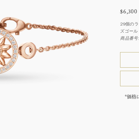
$6,300
29個の
ズゴール
商品番号:
*価格
「同じ
ウィン
厳選さ
つひと
品間に
場合が