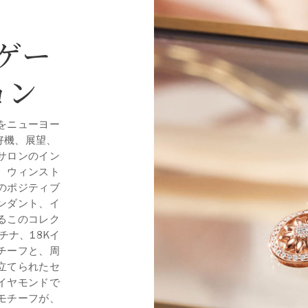
ゲー
ョン
をニューヨー
好機、展望、
サロンのイン
。ウィンスト
のポジティブ
ンダント、イ
るこのコレク
チナ、18Kイ
チーフと、周
立てられたセ
イヤモンドで
モチーフが、