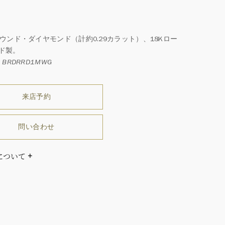
ラウンド・ダイヤモンド（計約0.29カラット）、18Kロー
ド製。
 BRDRRD1MWG
来店予約
問い合わせ
について
ダイヤモンドはひとつとしてありません」創始者ハリー・
ストンはそう語りました。ハリー・ウィンストンによって
れた最高品質のダイヤモンド及びジェムストーンは、ひと
つが唯一無二の個性を有する天然の素材であるため、同製
おいてカラットおよび石数、クオリティ等が僅かに異なる
あります。ご不明な点は、クライアントインフォメーショ