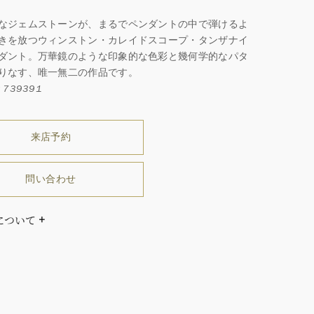
なジェムストーンが、まるでペンダントの中で弾けるよ
きを放つウィンストン・カレイドスコープ・タンザナイ
ダント。万華鏡のような印象的な色彩と幾何学的なパタ
りなす、唯一無二の作品です。
739391
来店予約
問い合わせ
について
ダイヤモンドはひとつとしてありません」創始者ハリー・
ストンはそう語りました。ハリー・ウィンストンによって
れた最高品質のダイヤモンド及びジェムストーンは、ひと
つが唯一無二の個性を有する天然の素材であるため、同製
おいてカラットおよび石数、クオリティ等が僅かに異なる
あります。ご不明な点は、クライアントインフォメーショ