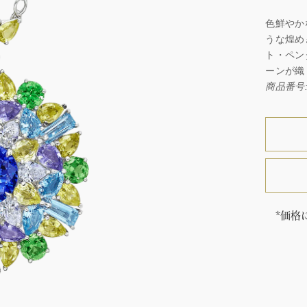
色鮮やか
うな煌め
ト・ペン
ーンが織
商品番号: 
*価格
「同じ
ウィン
厳選さ
つひと
品間に
場合が