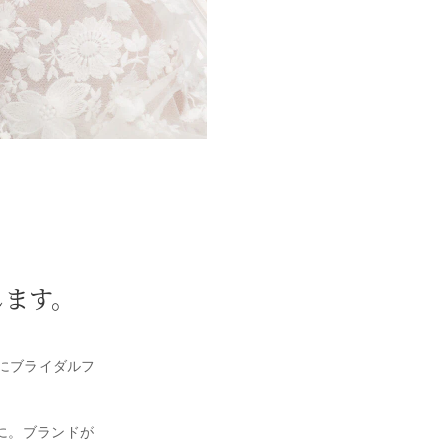
します。
)にブライダルフ
に。ブランドが