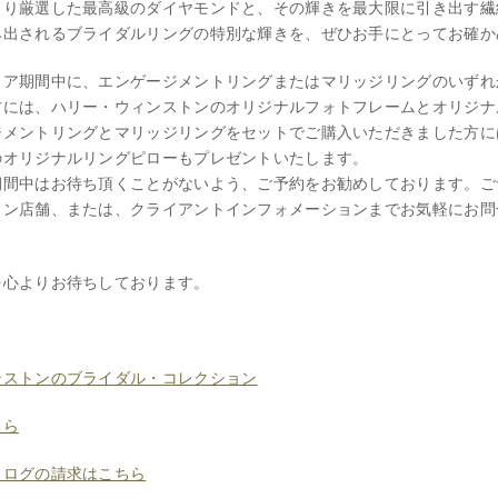
より厳選した最高級のダイヤモンドと、その輝きを最大限に引き出す繊
み出されるブライダルリングの特別な輝きを、ぜひお手にとってお確か
ェア期間中に、エンゲージメントリングまたはマリッジリングのいずれ
方には、ハリー・ウィンストンのオリジナルフォトフレームとオリジナ
ジメントリングとマリッジリングをセットでご購入いただきました方に
のオリジナルリングピローもプレゼントいたします。
期間中はお待ち頂くことがないよう、ご予約をお勧めしております。ご
トン店舗、または、クライアントインフォメーションまでお気軽にお問
を心よりお待ちしております。
ンストンのブライダル・コレクション
ちら
タログの請求はこちら