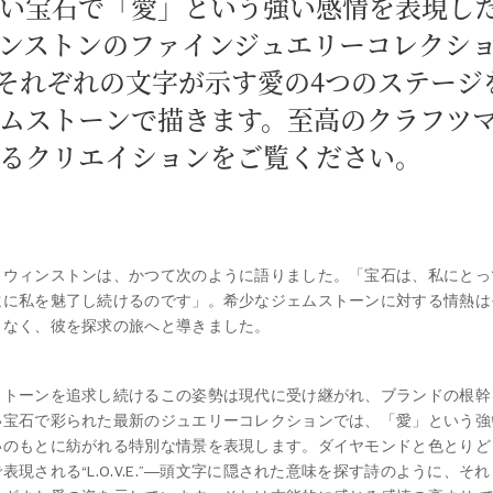
い宝石で「愛」という強い感情を表現し
ンストンのファインジュエリーコレクシ
V.E.それぞれの文字が示す愛の4つのステー
ムストーンで描きます。至高のクラフツ
るクリエイションをご覧ください。
・ウィンストンは、かつて次のように語りました。「宝石は、私にとっ
遠に私を魅了し続けるのです」。希少なジェムストーンに対する情熱は
となく、彼を探求の旅へと導きました。
ストーンを追求し続けるこの姿勢は現代に受け継がれ、ブランドの根幹
い宝石で彩られた最新のジュエリーコレクションでは、「愛」という強
いのもとに紡がれる特別な情景を表現します。ダイヤモンドと色とりど
表現される“L.O.V.E.”―頭文字に隠された意味を探す詩のように、そ