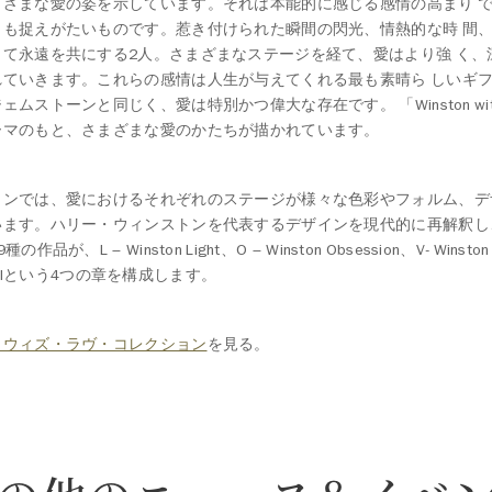
まざまな愛の姿を示しています。それは本能的に感じる感情の高まり 
らも捉えがたいものです。惹き付けられた瞬間の閃光、情熱的な時 間
して永遠を共にする2人。さまざまなステージを経て、愛はより強 く、
れていきます。これらの感情は人生が与えてくれる最も素晴ら しいギ
ムストーンと同じく、愛は特別かつ偉大な存在です。 「Winston with
ーマのもと、さまざまな愛のかたちが描かれています。
ョンでは、愛におけるそれぞれのステージが様々な色彩やフォルム、デ
います。ハリー・ウィンストンを代表するデザインを現代的に再解釈し
品が、L – Winston Light、O – Winston Obsession、V- Winston
ternalという4つの章を構成します。
・ウィズ・ラヴ・コレクション
を見る。