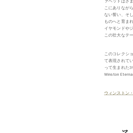
ァベットはさ
こにありなが
ない誓い、そ
ものへと育ま
イヤモンドやジェ
この壮大なテ
このコレクシ
て表現されて
って生まれた39種の作
Winston E
ウィンストン