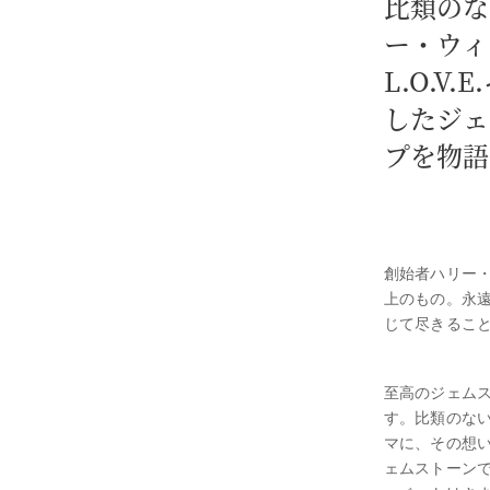
比類のな
ー・ウィ
L.O.
したジェ
プを物語
創始者ハリー
上のもの。永
じて尽きるこ
至高のジェム
す。比類のな
マに、その想
ェムストーンで