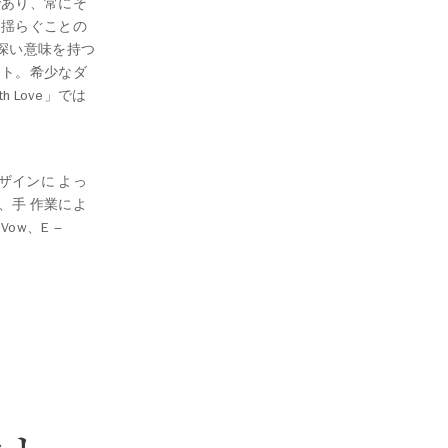
であり、常にそ
、揺らぐことの
深い意味を持つ
フト。希少なダ
 Love」では
ザインに よっ
、手 作業によ
 Vow、E –