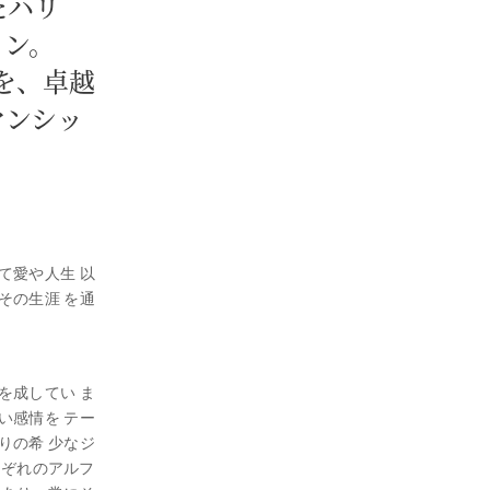
たハリ
ョン。
ジを、卓越
マンシッ
て愛や人生 以
その生涯 を通
を成してい ま
い感情を テー
りの希 少なジ
れ ぞれのアルフ