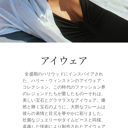
アイウェア
全盛期のハリウッドにインスパイアされ
た、ハリー・ウィンストンのアイウェア・
コレクション。この時代のファッション界
のレジェンドたちが愛したものーそれは、
美しい宝石とグラマラスなアイウェア。燦
然と輝く宝石のように、大胆なフレームは
彼らの表情と目元を華やかに彩りました。
壮麗なジュエリーやタイムピースと同様、
卓越した技術により制作されたアイウェア