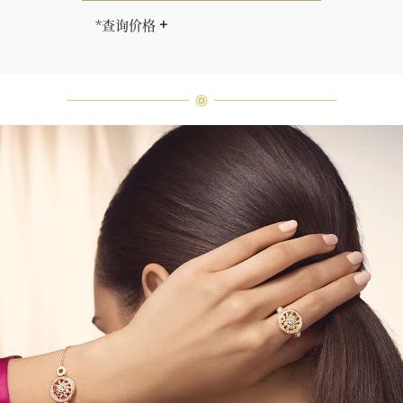
*查询价格
海瑞∙温斯顿先生曾经说过：“世间没
有两颗相同的钻石。” 海瑞温斯顿的
每一件高级珠宝作品也是如此：每个
宝石皆与众不同而采用独特镶嵌方
式，重量和宝石的等级亦不尽相同。
如有疑问，敬请咨询客户服务。