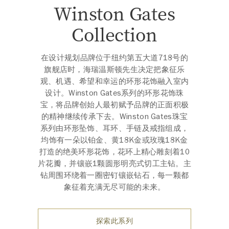
Winston Gates
Collection
在设计规划品牌位于纽约第五大道718号的
旗舰店时，海瑞温斯顿先生决定把象征乐
观、机遇、希望和幸运的环形花饰融入室内
设计。Winston Gates系列的环形花饰珠
宝，将品牌创始人最初赋予品牌的正面积极
的精神继续传承下去。Winston Gates珠宝
系列由环形坠饰、耳环、手链及戒指组成，
均饰有一朵以铂金、黄18K金或玫瑰18K金
打造的绝美环形花饰，花环上精心雕刻着10
片花瓣，并镶嵌1颗圆形明亮式切工主钻。主
钻周围环绕着一圈密钉镶嵌钻石，每一颗都
象征着充满无尽可能的未来。
探索此系列