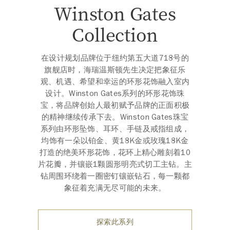
Winston Gates
Collection
在设计规划品牌位于纽约第五大道718号的
旗舰店时，海瑞温斯顿先生决定把象征乐
观、机遇、希望和幸运的环形花饰融入室内
设计。Winston Gates系列的环形花饰珠
宝，将品牌创始人最初赋予品牌的正面积极
的精神继续传承下去。Winston Gates珠宝
系列由环形坠饰、耳环、手链及戒指组成，
均饰有一朵以铂金、黄18K金或玫瑰18K金
打造的绝美环形花饰，花环上精心雕刻着10
片花瓣，并镶嵌1颗圆形明亮式切工主钻。主
钻周围环绕着一圈密钉镶嵌钻石，每一颗都
象征着充满无尽可能的未来。
探索此系列