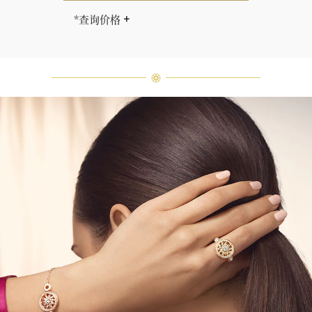
*查询价格
海瑞∙温斯顿先生曾经说过：“世间没
有两颗相同的钻石。” 海瑞温斯顿的
每一件高级珠宝作品也是如此：每个
宝石皆与众不同而采用独特镶嵌方
式，重量和宝石的等级亦不尽相同。
如有疑问，敬请咨询客户服务。