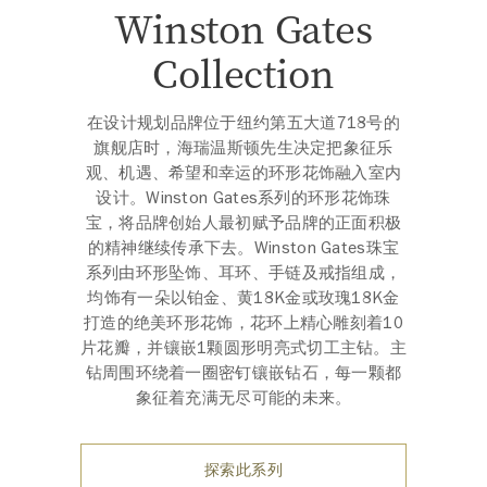
Winston Gates
Collection
在设计规划品牌位于纽约第五大道718号的
旗舰店时，海瑞温斯顿先生决定把象征乐
观、机遇、希望和幸运的环形花饰融入室内
设计。Winston Gates系列的环形花饰珠
宝，将品牌创始人最初赋予品牌的正面积极
的精神继续传承下去。Winston Gates珠宝
系列由环形坠饰、耳环、手链及戒指组成，
均饰有一朵以铂金、黄18K金或玫瑰18K金
打造的绝美环形花饰，花环上精心雕刻着10
片花瓣，并镶嵌1颗圆形明亮式切工主钻。主
钻周围环绕着一圈密钉镶嵌钻石，每一颗都
象征着充满无尽可能的未来。
探索此系列