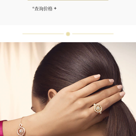
*查询价格
海瑞∙温斯顿先生曾经说过：“世间没
有两颗相同的钻石。” 海瑞温斯顿的
每一件高级珠宝作品也是如此：每个
宝石皆与众不同而采用独特镶嵌方
式，重量和宝石的等级亦不尽相同。
如有疑问，敬请咨询客户服务。