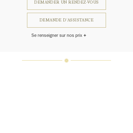
DEMANDER UN RENDEZ-VOUS
DEMANDE D'ASSISTANCE
Se renseigner sur nos prix
Harry Winston a un jour déclaré: «Il
n'y a pas deux diamants qui se
ressemblent.» Chaque bijou de la
Maison Harry Winston présente un
assemblage exclusif de diamants
uniques et de pierres précieuses, le
poids en carats et la quantité de
pierres peuvent varier légèrement
d'une pièce à l'autre. Pour obtenir
de plus amples renseignements,
veuillez contacter le service
clientèle