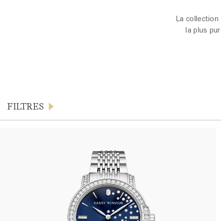
La collection
la plus pu
FILTRES
Produits