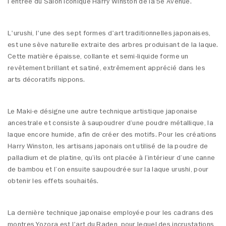
l’entrée du Salon iconique Harry Winston de la 5e Avenue.
L'urushi, l'une des sept formes d'art traditionnelles japonaises,
est une sève naturelle extraite des arbres produisant de la laque.
Cette matière épaisse, collante et semi-liquide forme un
revêtement brillant et satiné, extrêmement apprécié dans les
arts décoratifs nippons.
Le Maki-e désigne une autre technique artistique japonaise
ancestrale et consiste à saupoudrer d’une poudre métallique, la
laque encore humide, afin de créer des motifs. Pour les créations
Harry Winston, les artisans japonais ont utilisé de la poudre de
palladium et de platine, qu’ils ont placée à l’intérieur d’une canne
de bambou et l’on ensuite saupoudrée sur la laque urushi, pour
obtenir les effets souhaités.
La dernière technique japonaise employée pour les cadrans des
montres Yozora est l'art du Raden, pour lequel des incrustations