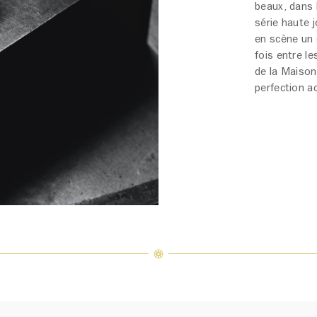
beaux, dans l
série haute 
en scène un d
fois entre l
de la Maison
perfection a