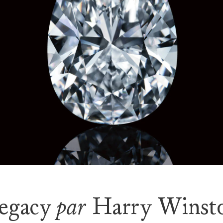
egacy
par
Harry Winst