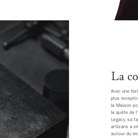
La co
Avec une hist
plus excepti
la Maison p
la quête de l
Legacy, sa f
artisans a e
autour du mo