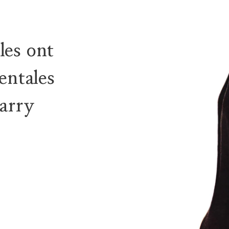
les ont
entales
arry