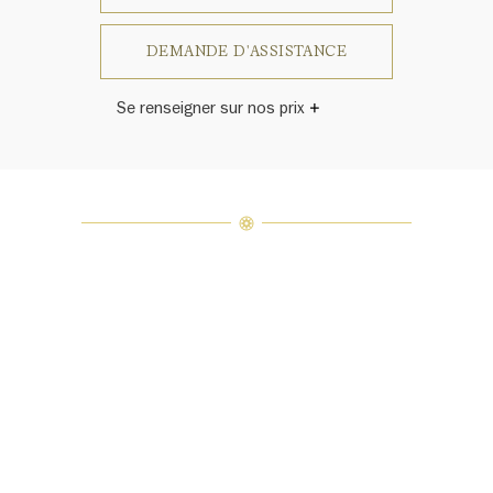
DEMANDE D'ASSISTANCE
Se renseigner sur nos prix
Harry Winston a un jour déclaré: «Il
n'y a pas deux diamants qui se
ressemblent.» Chaque bijou de la
Maison Harry Winston présente un
assemblage exclusif de diamants
uniques et de pierres précieuses, le
poids en carats et la quantité de
pierres peuvent varier légèrement
d'une pièce à l'autre. Pour obtenir
de plus amples renseignements,
veuillez contacter le service
clientèle