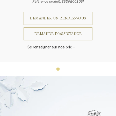
Référence produit: ESDPEC010SI
DEMANDER UN RENDEZ-VOUS
DEMANDE D'ASSISTANCE
Se renseigner sur nos prix
Harry Winston a un jour déclaré: «Il
n'y a pas deux diamants qui se
ressemblent.» Chaque bijou de la
Maison Harry Winston présente un
assemblage exclusif de diamants
uniques et de pierres précieuses, le
poids en carats et la quantité de
pierres peuvent varier légèrement
d'une pièce à l'autre. Pour obtenir
de plus amples renseignements,
veuillez contacter le service
clientèle