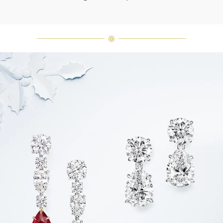
Harry Winston a un jour déclaré: «Il
n'y a pas deux diamants qui se
ressemblent.» Chaque bijou de la
Maison Harry Winston présente un
assemblage exclusif de diamants
uniques et de pierres précieuses, le
poids en carats et la quantité de
pierres peuvent varier légèrement
d'une pièce à l'autre. Pour obtenir
de plus amples renseignements,
veuillez contacter le service
clientèle