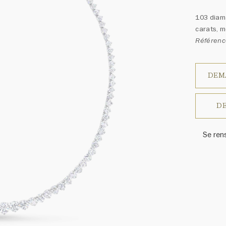
103 diama
carats, m
Référenc
DEM
DE
Se ren
Harry W
ressem
un ass
précieu
varier 
amples 