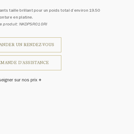
nts taille brillant pour un poids total d’environ 19.50
onture en platine.
e produit: NKDPSR010RI
ANDER UN RENDEZ-VOUS
MANDE D'ASSISTANCE
seigner sur nos prix
inston a un jour déclaré: «Il n'y a pas deux diamants qui se
blent.» Chaque bijou de la Maison Harry Winston présente
emblage exclusif de diamants uniques et de pierres
ses, le poids en carats et la quantité de pierres peuvent
légèrement d'une pièce à l'autre. Pour obtenir de plus
renseignements, veuillez contacter le service clientèle