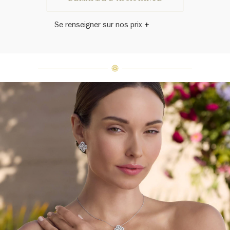
Se renseigner sur nos prix
Harry Winston a un jour déclaré: «Il
n'y a pas deux diamants qui se
ressemblent.» Chaque bijou de la
Maison Harry Winston présente un
assemblage exclusif de diamants
uniques et de pierres précieuses, le
poids en carats et la quantité de
pierres peuvent varier légèrement
d'une pièce à l'autre. Pour obtenir
de plus amples renseignements,
veuillez contacter le service
clientèle