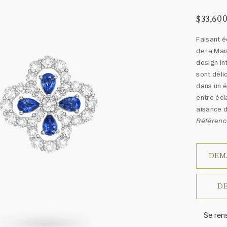
$33,60
Faisant é
de la Mai
design in
sont déli
dans un é
entre écl
aisance d
Référenc
DEM
DE
Se ren