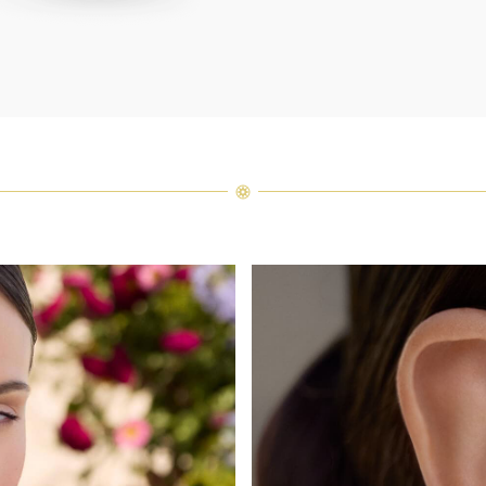
Harry W
ressem
un ass
précieu
varier 
amples 