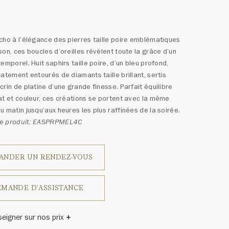
0
cho à l’élégance des pierres taille poire emblématiques
son, ces boucles d’oreilles révèlent toute la grâce d’un
temporel. Huit saphirs taille poire, d’un bleu profond,
catement entourés de diamants taille brillant, sertis
crin de platine d’une grande finesse. Parfait équilibre
at et couleur, ces créations se portent avec la même
u matin jusqu’aux heures les plus raffinées de la soirée.
e produit: EASPRPMEL4C
ANDER UN RENDEZ-VOUS
MANDE D'ASSISTANCE
seigner sur nos prix