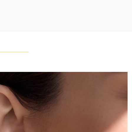
inston a un jour déclaré: «Il n'y a pas deux diamants qui se
blent.» Chaque bijou de la Maison Harry Winston présente
emblage exclusif de diamants uniques et de pierres
ses, le poids en carats et la quantité de pierres peuvent
légèrement d'une pièce à l'autre. Pour obtenir de plus
renseignements, veuillez contacter le service clientèle