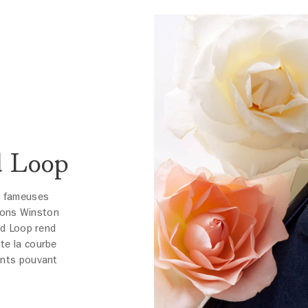
d Loop
x fameuses
ations Winston
nd Loop rend
te la courbe
ants pouvant