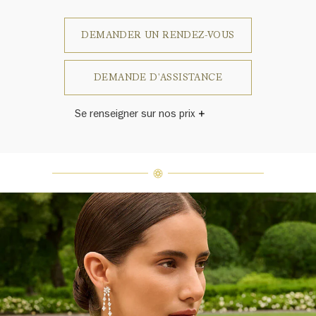
DEMANDER UN RENDEZ-VOUS
DEMANDE D'ASSISTANCE
Se renseigner sur nos prix
Harry Winston a un jour déclaré: «Il
n'y a pas deux diamants qui se
ressemblent.» Chaque bijou de la
Maison Harry Winston présente un
assemblage exclusif de diamants
uniques et de pierres précieuses, le
poids en carats et la quantité de
pierres peuvent varier légèrement
d'une pièce à l'autre. Pour obtenir
de plus amples renseignements,
veuillez contacter le service
clientèle