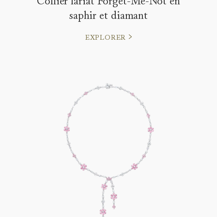
Collier lariat Forget-Me-Not en
saphir et diamant
EXPLORER