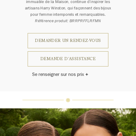
immuable de la Maison, continue d’inspirer les
artisans Harry Winston, qui façonnent des bijoux
pour femme intemporels et remarquables.
Référence produit: BRRPRFFLRFMN
DEMANDER UN RENDEZ-VOUS
DEMANDE D'ASSISTANCE
Se renseigner sur nos prix
Harry Winston a un jour déclaré: «Il
n'y a pas deux diamants qui se
ressemblent.» Chaque bijou de la
Maison Harry Winston présente un
assemblage exclusif de diamants
uniques et de pierres précieuses, le
poids en carats et la quantité de
pierres peuvent varier légèrement
d'une pièce à l'autre. Pour obtenir