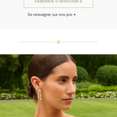
DEMANDE D'ASSISTANCE
Se renseigner sur nos prix
Harry Winston a un jour déclaré: «Il
n'y a pas deux diamants qui se
ressemblent.» Chaque bijou de la
Maison Harry Winston présente un
assemblage exclusif de diamants
uniques et de pierres précieuses, le
poids en carats et la quantité de
pierres peuvent varier légèrement
d'une pièce à l'autre. Pour obtenir
de plus amples renseignements,
veuillez contacter le service
clientèle