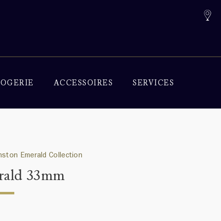
OGERIE
ACCESSOIRES
SERVICES
nston Emerald Collection
rald 33mm
0