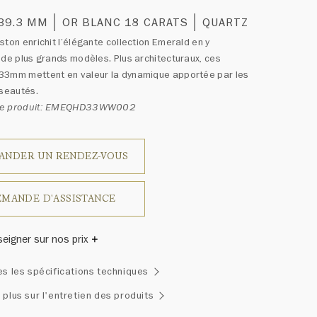
 39.3 MM
OR BLANC 18 CARATS
QUARTZ
ston enrichit l’élégante collection Emerald en y
 de plus grands modèles. Plus architecturaux, ces
33mm mettent en valeur la dynamique apportée par les
iseautés.
ce produit: EMEQHD33WW002
ANDER UN RENDEZ-VOUS
MANDE D'ASSISTANCE
seigner sur nos prix
inston a un jour déclaré: «Il n'y a pas deux diamants qui se
es les spécifications techniques
blent.» Chaque bijou de la Maison Harry Winston présente
emblage exclusif de diamants uniques et de pierres
 plus sur l'entretien des produits
ses, le poids en carats et la quantité de pierres peuvent