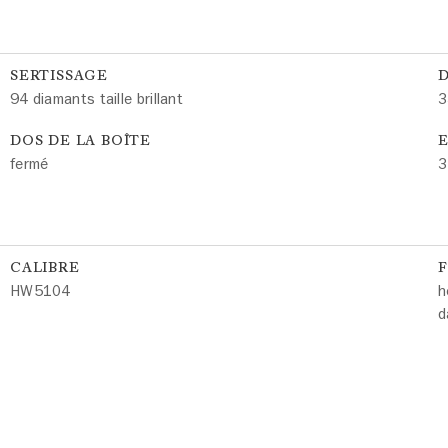
SERTISSAGE
94 diamants taille brillant
3
DOS DE LA BOÎTE
E
fermé
3
CALIBRE
HW5104
h
d