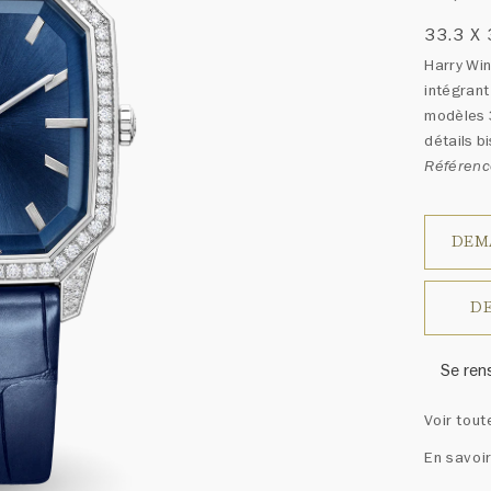
33.3 X
Harry Win
intégrant
modèles 
détails b
Référen
DEM
DE
Se ren
Harry W
Voir tout
ressem
un ass
En savoir
précieu