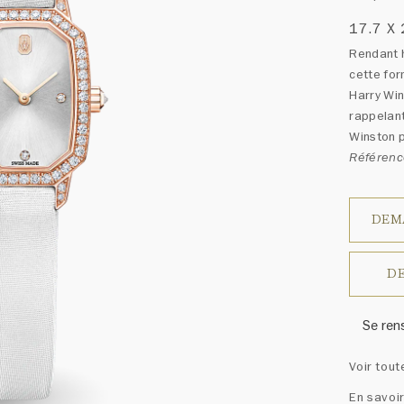
17.7 X
Rendant 
cette for
Harry Wi
rappelant
Winston p
Référen
DEM
DE
Se ren
Harry W
Voir tout
ressem
un ass
En savoir