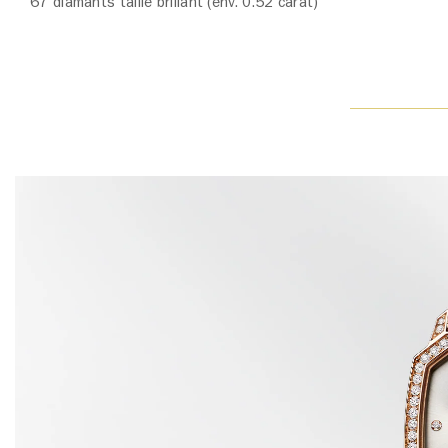
67 diamants taille brillant (env. 0.52 carat)