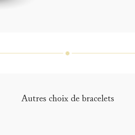
précieu
varier 
amples 
Autres choix de bracelets