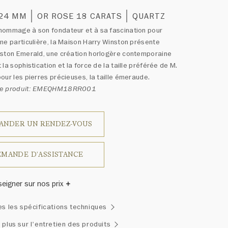
 24 MM
OR ROSE 18 CARATS
QUARTZ
hommage à son fondateur et à sa fascination pour
me particulière, la Maison Harry Winston présente
nston Emerald, une création horlogère contemporaine
 la sophistication et la force de la taille préférée de M.
our les pierres précieuses, la taille émeraude.
ce produit: EMEQHM18RR001
ANDER UN RENDEZ-VOUS
MANDE D'ASSISTANCE
seigner sur nos prix
inston a un jour déclaré: «Il n'y a pas deux diamants qui se
es les spécifications techniques
blent.» Chaque bijou de la Maison Harry Winston présente
emblage exclusif de diamants uniques et de pierres
 plus sur l'entretien des produits