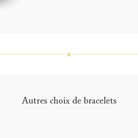
un ass
précieu
varier 
amples 
Autres choix de bracelets