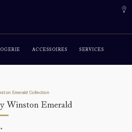
OGERIE
ACCESSOIRES
SERVICES
nston Emerald Collection
y Winston Emerald
0
*