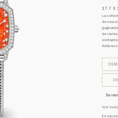
17.7 X
La collec
de nouve
gagnante 
de raviss
enchante
Référen
DEM
DE
Se ren
Le prix
Voir tout
Harry W
ressem
En savoir