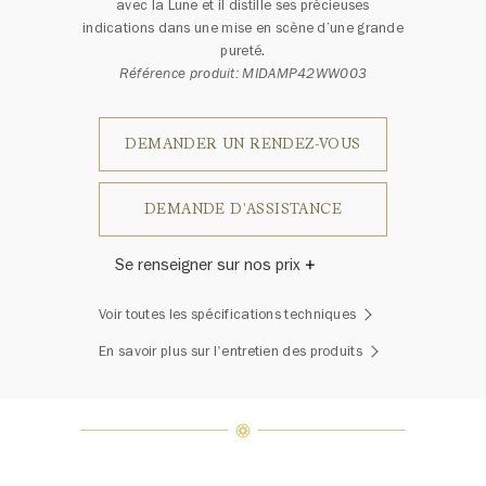
avec la Lune et il distille ses précieuses
indications dans une mise en scène d’une grande
pureté.
Référence produit: MIDAMP42WW003
DEMANDER UN RENDEZ-VOUS
DEMANDE D'ASSISTANCE
Se renseigner sur nos prix
Harry Winston a un jour déclaré: «Il
Voir toutes les spécifications techniques
n'y a pas deux diamants qui se
ressemblent.» Chaque bijou de la
En savoir plus sur l'entretien des produits
Maison Harry Winston présente un
assemblage exclusif de diamants
uniques et de pierres précieuses, le
poids en carats et la quantité de
pierres peuvent varier légèrement
d'une pièce à l'autre. Pour obtenir