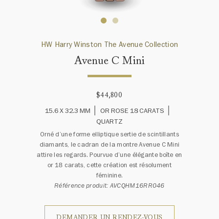
HW Harry Winston The Avenue Collection
Avenue C Mini
$44,800
15.6 X 32.3 MM
OR ROSE 18 CARATS
QUARTZ
Orné d’une forme elliptique sertie de scintillants
diamants, le cadran de la montre Avenue C Mini
attire les regards. Pourvue d’une élégante boîte en
or 18 carats, cette création est résolument
féminine.
Référence produit: AVCQHM16RR046
DEMANDER UN RENDEZ-VOUS