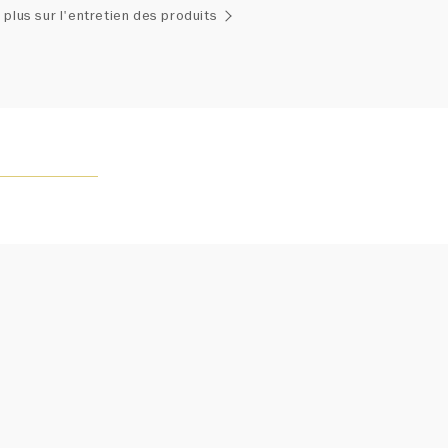
emblage exclusif de diamants uniques et de pierres
 plus sur l'entretien des produits
ses, le poids en carats et la quantité de pierres peuvent
légèrement d'une pièce à l'autre. Pour obtenir de plus
renseignements, veuillez contacter le service clientèle