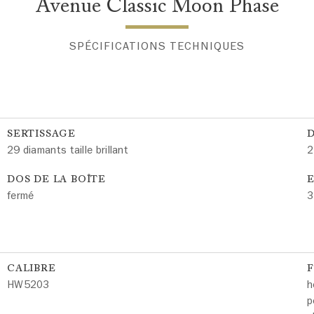
Avenue Classic Moon Phase
SPÉCIFICATIONS TECHNIQUES
SERTISSAGE
29 diamants taille brillant
2
DOS DE LA BOÎTE
E
fermé
3
CALIBRE
HW5203
h
p