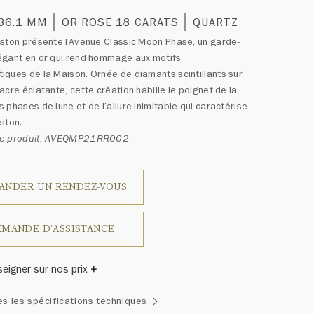
 36.1 MM
OR ROSE 18 CARATS
QUARTZ
ston présente l’Avenue Classic Moon Phase, un garde-
égant en or qui rend hommage aux motifs
ques de la Maison. Ornée de diamants scintillants sur
acre éclatante, cette création habille le poignet de la
 phases de lune et de l’allure inimitable qui caractérise
ston.
ce produit: AVEQMP21RR002
ANDER UN RENDEZ-VOUS
MANDE D'ASSISTANCE
seigner sur nos prix
inston a un jour déclaré: «Il n'y a pas deux diamants qui se
es les spécifications techniques
blent.» Chaque bijou de la Maison Harry Winston présente