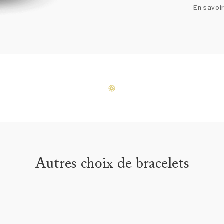
un ass
En savoir
précieu
varier 
amples 
Autres choix de bracelets