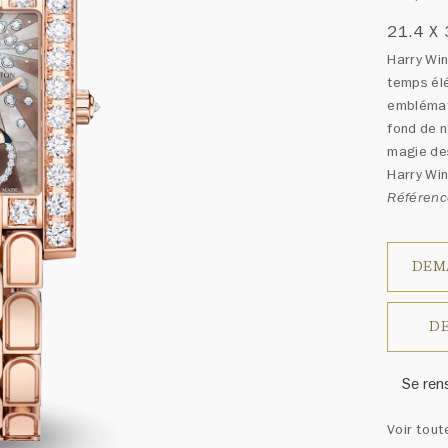
21.4 X
Harry Win
temps él
emblémati
fond de n
magie des
Harry Win
Référen
DEM
DE
Se ren
Harry W
Voir tout
ressem