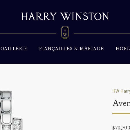
JOAILLERIE
FIANÇAILLES & MARIAGE
HORL
HW Harry
Aven
$70,70