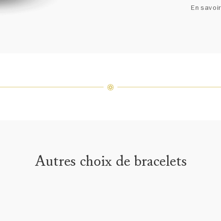
un ass
En savoir
précieu
varier 
amples 
Autres choix de bracelets