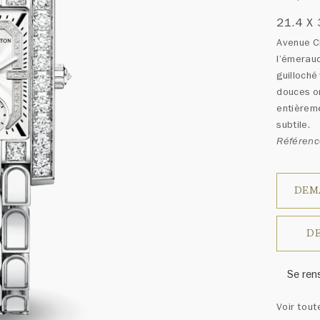
21.4 X
Avenue Cl
l’émeraud
guilloché
douces on
entièreme
subtile.
Référen
DEM
DE
Se ren
Harry W
Voir tout
ressem