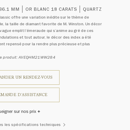
 36.1 MM
OR BLANC 18 CARATS
QUARTZ
assic offre une variation inédite sur le thème de
e, la taille de diamant favorite de M. Winston. Un décor
 vague emplit l’émeraude qui s’anime au gré de ces
dulations et tout autour, le décor des index a été
nt repensé pour la rendre plus précieuse et plus
ce produit: AVEQHM21WW284
ANDER UN RENDEZ-VOUS
MANDE D'ASSISTANCE
seigner sur nos prix
inston a un jour déclaré: «Il n'y a pas deux diamants qui se
es les spécifications techniques
blent.» Chaque bijou de la Maison Harry Winston présente