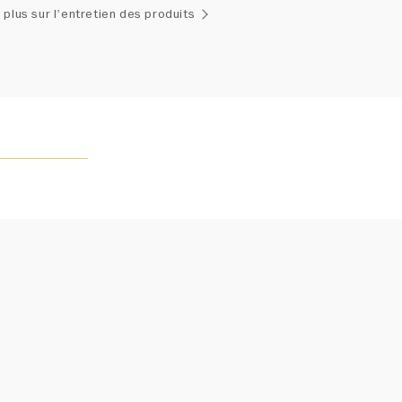
emblage exclusif de diamants uniques et de pierres
 plus sur l'entretien des produits
ses, le poids en carats et la quantité de pierres peuvent
légèrement d'une pièce à l'autre. Pour obtenir de plus
renseignements, veuillez contacter le service clientèle