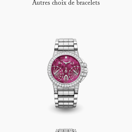
Autres choix de bracelets
clientèle
Ocean Biretrograde Automatic 36mm