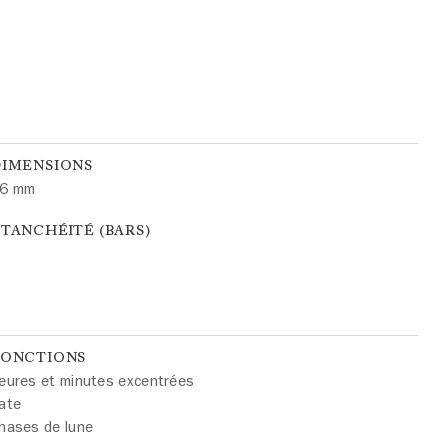
DIMENSIONS
6 mm
TANCHÉITÉ (BARS)
FONCTIONS
eures et minutes excentrées
ate
hases de lune