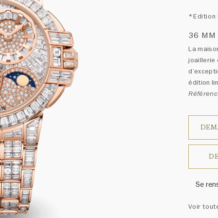
*Edition 
36 MM
La maison
joailleri
d’excepti
édition l
Référen
DEM
DE
Se ren
Harry W
Voir tout
ressem