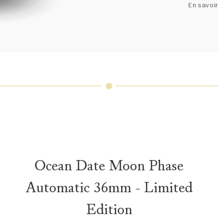
un ass
En savoir
précieu
varier 
amples 
Ocean Date Moon Phase
Automatic 36mm - Limited
Edition