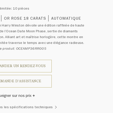
limitée: 10 pièces
OR ROSE 18 CARATS
AUTOMATIQUE
 Harry Winston dévoile une édition raffinée de haute
e de l’Ocean Date Moon Phase, sertie de diamants
on. Alliant art et maîtrise horlogère, cette montre en
imitée traverse le temps avec une élégance radieuse.
ce produit: OCEAMP36RR005
ANDER UN RENDEZ-VOUS
MANDE D'ASSISTANCE
seigner sur nos prix
inston a un jour déclaré: «Il n'y a pas deux diamants qui se
es les spécifications techniques
blent.» Chaque bijou de la Maison Harry Winston présente