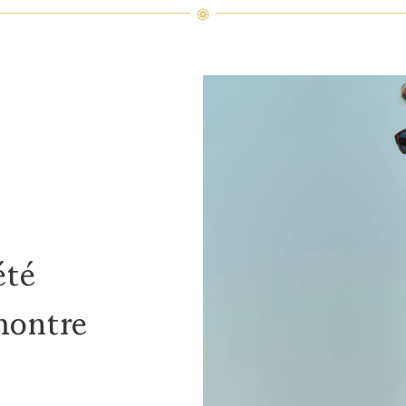
été
montre