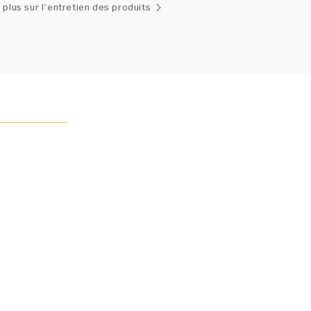
emblage exclusif de diamants uniques et de pierres
 plus sur l'entretien des produits
ses, le poids en carats et la quantité de pierres peuvent
légèrement d'une pièce à l'autre. Pour obtenir de plus
renseignements, veuillez contacter le service clientèle