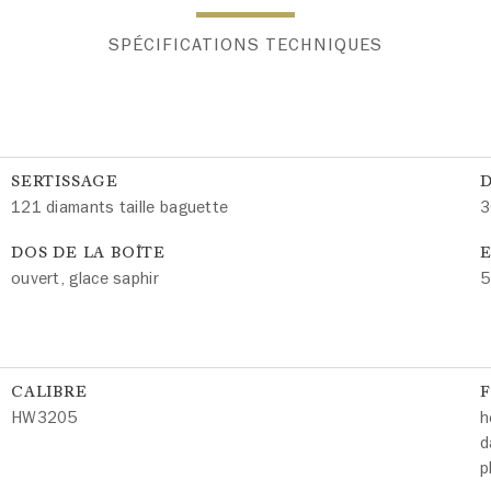
SPÉCIFICATIONS TECHNIQUES
SERTISSAGE
121 diamants taille baguette
3
DOS DE LA BOÎTE
E
ouvert, glace saphir
5
CALIBRE
HW3205
h
d
p