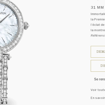
31 MM
Immortali
la Premie
l’éclat d
la montre
Référen
DEM
DE
Se ren
Harry W
Voir tout
ressem
un ass
En savoir
précieu