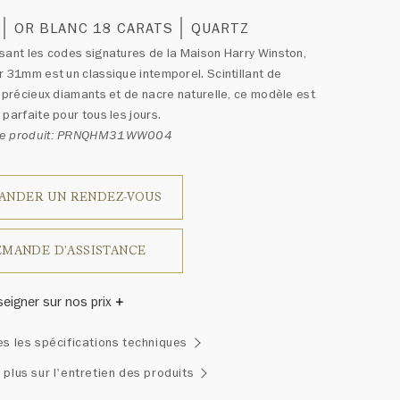
OR BLANC 18 CARATS
QUARTZ
sant les codes signatures de la Maison Harry Winston,
r 31mm est un classique intemporel. Scintillant de
e précieux diamants et de nacre naturelle, ce modèle est
 parfaite pour tous les jours.
ce produit: PRNQHM31WW004
ANDER UN RENDEZ-VOUS
MANDE D'ASSISTANCE
seigner sur nos prix
inston a un jour déclaré: «Il n'y a pas deux diamants qui se
es les spécifications techniques
blent.» Chaque bijou de la Maison Harry Winston présente
emblage exclusif de diamants uniques et de pierres
 plus sur l'entretien des produits
ses, le poids en carats et la quantité de pierres peuvent