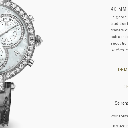
40 MM
Le garde
tradition 
travers d
extraordi
séduction
Référen
DEM
DE
Se ren
Harry W
Voir tout
ressem
un ass
En savoir