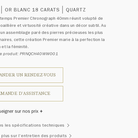
OR BLANC 18 CARATS
QUARTZ
-temps Premier Chronograph 40mm réunit volupté de
joaillière et virtuosité créative dans un décor subtil. Au
’un assemblage paré des pierres précieuses les plus
naires, cette création Premier marie à la perfection la
 et la féminité.
ce produit: PRNQCH40WW001
ANDER UN RENDEZ-VOUS
MANDE D'ASSISTANCE
seigner sur nos prix
inston a un jour déclaré: «Il n'y a pas deux diamants qui se
es les spécifications techniques
blent.» Chaque bijou de la Maison Harry Winston présente
emblage exclusif de diamants uniques et de pierres
 plus sur l'entretien des produits