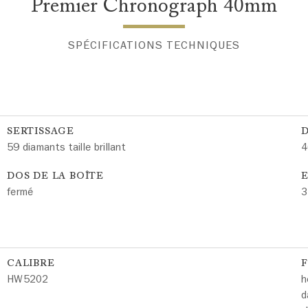
Premier Chronograph 40mm
SPÉCIFICATIONS TECHNIQUES
SERTISSAGE
59 diamants taille brillant
4
DOS DE LA BOÎTE
E
fermé
3
CALIBRE
HW5202
h
d