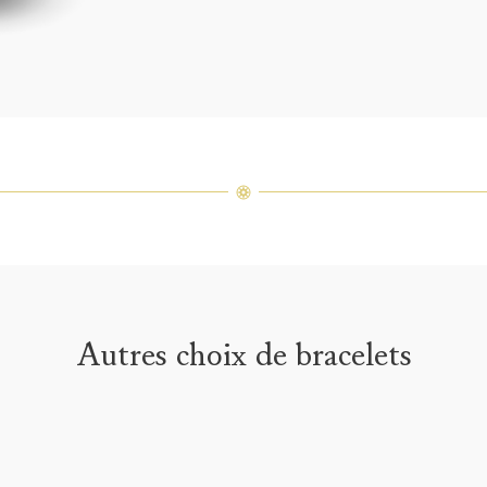
précieu
varier 
amples 
Autres choix de bracelets