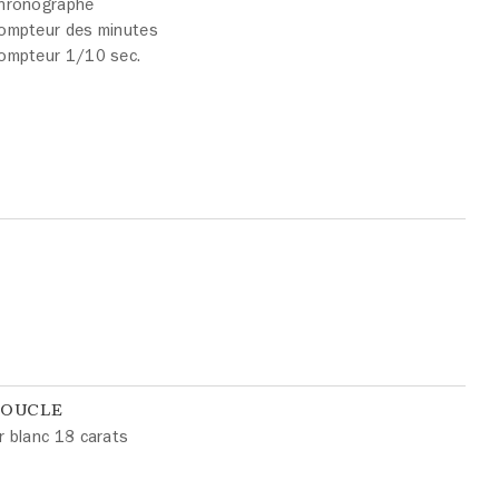
hronographe
ompteur des minutes
ompteur 1/10 sec.
BOUCLE
r blanc 18 carats