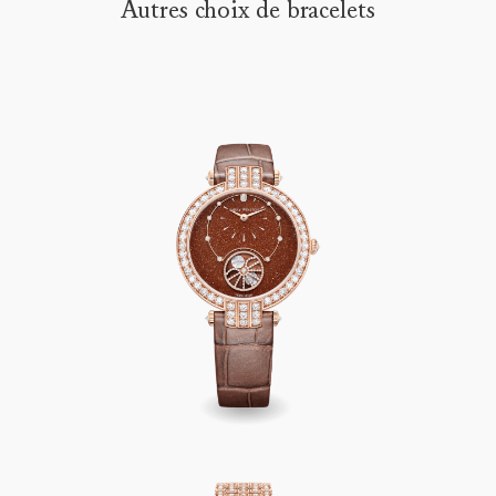
Autres choix de bracelets
clientèle
Premier Precious Moon Phase Automatic 36mm