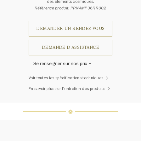
des éléments cosmiques.
Référence produit: PRNAMP36RR002
DEMANDER UN RENDEZ-VOUS
DEMANDE D'ASSISTANCE
Se renseigner sur nos prix
Harry Winston a un jour déclaré: «Il
Voir toutes les spécifications techniques
n'y a pas deux diamants qui se
ressemblent.» Chaque bijou de la
En savoir plus sur l'entretien des produits
Maison Harry Winston présente un
assemblage exclusif de diamants
uniques et de pierres précieuses, le
poids en carats et la quantité de
pierres peuvent varier légèrement
d'une pièce à l'autre. Pour obtenir
de plus amples renseignements,
veuillez contacter le service