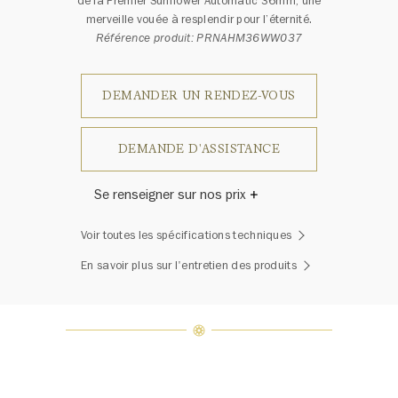
de la Premier Sunflower Automatic 36mm, une
merveille vouée à resplendir pour l’éternité.
Référence produit: PRNAHM36WW037
DEMANDER UN RENDEZ-VOUS
DEMANDE D'ASSISTANCE
Se renseigner sur nos prix
Harry Winston a un jour déclaré: «Il
Voir toutes les spécifications techniques
n'y a pas deux diamants qui se
ressemblent.» Chaque bijou de la
En savoir plus sur l'entretien des produits
Maison Harry Winston présente un
assemblage exclusif de diamants
uniques et de pierres précieuses, le
poids en carats et la quantité de
pierres peuvent varier légèrement
d'une pièce à l'autre. Pour obtenir
de plus amples renseignements,