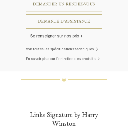
DEMANDER UN RENDEZ-VOUS
DEMANDE D'ASSISTANCE
Se renseigner sur nos prix
Harry Winston a un jour déclaré: «Il
Voir toutes les spécifications techniques
n'y a pas deux diamants qui se
ressemblent.» Chaque bijou de la
En savoir plus sur l'entretien des produits
Maison Harry Winston présente un
assemblage exclusif de diamants
uniques et de pierres précieuses, le
poids en carats et la quantité de
pierres peuvent varier légèrement
d'une pièce à l'autre. Pour obtenir
de plus amples renseignements,
veuillez contacter le service
clientèle
Links Signature by Harry
Winston