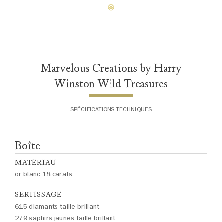
poids en carats et la quantité de
pierres peuvent varier légèrement
d'une pièce à l'autre. Pour obtenir
de plus amples renseignements,
veuillez contacter le service
clientèle
Marvelous Creations by Harry
Winston Wild Treasures
SPÉCIFICATIONS TECHNIQUES
Boîte
MATÉRIAU
or blanc 18 carats
SERTISSAGE
615 diamants taille brillant
279 saphirs jaunes taille brillant