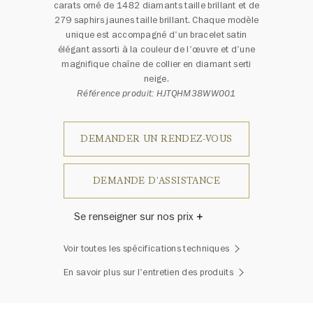
carats orné de 1482 diamants taille brillant et de
279 saphirs jaunes taille brillant. Chaque modèle
unique est accompagné d'un bracelet satin
élégant assorti à la couleur de l'œuvre et d'une
magnifique chaîne de collier en diamant serti
neige.
Référence produit: HJTQHM38WW001
DEMANDER UN RENDEZ-VOUS
DEMANDE D'ASSISTANCE
Se renseigner sur nos prix
Harry Winston a un jour déclaré: «Il
Voir toutes les spécifications techniques
n'y a pas deux diamants qui se
ressemblent.» Chaque bijou de la
En savoir plus sur l'entretien des produits
Maison Harry Winston présente un
assemblage exclusif de diamants
uniques et de pierres précieuses, le