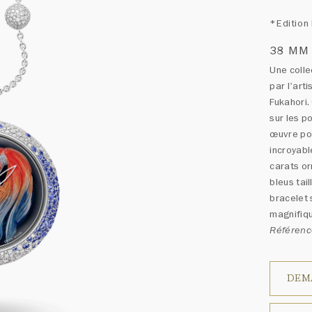
*Edition 
38 MM
Une colle
par l'art
Fukahori.
sur les p
œuvre pou
incroyabl
carats or
bleus tai
bracelet 
magnifiqu
Référen
DEM