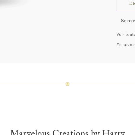
DE
Se ren
Harry W
Voir tout
ressem
un ass
En savoir
précieu
varier 
amples 
Marvelous Creations by Harry