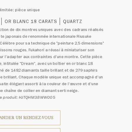
limitée: pièce unique
OR BLANC 18 CARATS
QUARTZ
ction de dix montres uniques avec des cadrans réalisés
iste japonais de renommée internationale Riusuke
 Célèbre pour sa technique de "peinture 2,5 dimensions"
oissons rouges, Fukahori a réussi à miniaturiser son
r l'adapter aux contraintes d'une montre. Cette pièce
e, intitulée "Dream", avec un boîtier en or blanc 18
né de 1482 diamants taille brillant et de 279 saphirs
lle brillant. Chaque modèle unique est accompagné d'un
satin élégant assorti à la couleur de l'œuvre et d'une
e chaîne de collier en diamant serti neige.
ce produit: HJTQHM38WW005
ANDER UN RENDEZ-VOUS