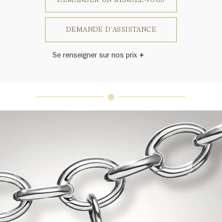
DEMANDE D'ASSISTANCE
Se renseigner sur nos prix
Le prix varie en fonction de la taille.
Harry Winston a un jour déclaré: «Il
n'y a pas deux diamants qui se
ressemblent.» Chaque bijou de la
Maison Harry Winston présente un
assemblage exclusif de diamants
uniques et de pierres précieuses, le
poids en carats et la quantité de
pierres peuvent varier légèrement
d'une pièce à l'autre. Pour obtenir
de plus amples renseignements,
veuillez contacter le service
clientèle