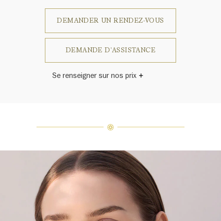
DEMANDER UN RENDEZ-VOUS
DEMANDE D'ASSISTANCE
Se renseigner sur nos prix
Harry Winston a un jour déclaré: «Il
n'y a pas deux diamants qui se
ressemblent.» Chaque bijou de la
Maison Harry Winston présente un
assemblage exclusif de diamants
uniques et de pierres précieuses, le
poids en carats et la quantité de
pierres peuvent varier légèrement
d'une pièce à l'autre. Pour obtenir
de plus amples renseignements,
veuillez contacter le service
clientèle