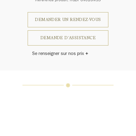
Référence produit: RGDPOV020NSS
DEMANDER UN RENDEZ-VOUS
DEMANDE D'ASSISTANCE
Se renseigner sur nos prix
Le prix varie en fonction du poids, de
la couleur et de la clarté.
Harry Winston a un jour déclaré: «Il
n'y a pas deux diamants qui se
ressemblent.» Chaque bijou de la
Maison Harry Winston présente un
assemblage exclusif de diamants
uniques et de pierres précieuses, le
poids en carats et la quantité de
pierres peuvent varier légèrement
d'une pièce à l'autre. Pour obtenir
de plus amples renseignements,