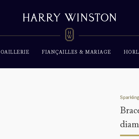
JOAILLERIE
FIANÇAILLES & MARIAGE
HORL
Sparklin
Brac
diam