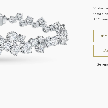
55 diaman
total d’e
Référenc
DEM
DE
Se ren
Harry W
ressem
un ass
précieu
varier 
amples 