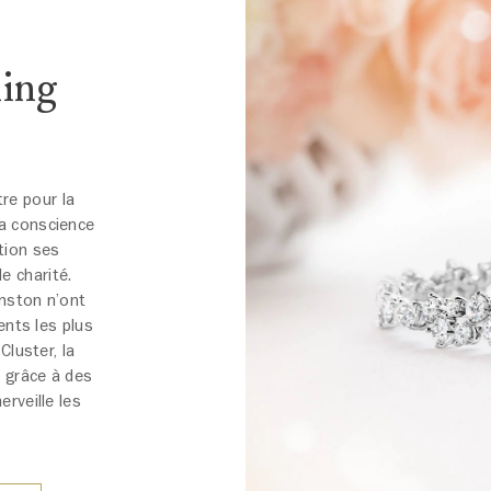
ling
re pour la
sa conscience
tion ses
e charité.
inston n’ont
ents les plus
Cluster, la
 grâce à des
rveille les