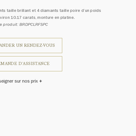
ts taille brillant et 4 diamants taille poire d’un poids
nviron 10.17 carats, monture en platine.
e produit: BRDPCLRFSPC
ANDER UN RENDEZ-VOUS
MANDE D'ASSISTANCE
seigner sur nos prix
inston a un jour déclaré: «Il n'y a pas deux diamants qui se
blent.» Chaque bijou de la Maison Harry Winston présente
emblage exclusif de diamants uniques et de pierres
ses, le poids en carats et la quantité de pierres peuvent
légèrement d'une pièce à l'autre. Pour obtenir de plus
renseignements, veuillez contacter le service clientèle