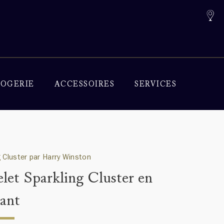
OGERIE
ACCESSOIRES
SERVICES
g Cluster par Harry Winston
elet Sparkling Cluster en
ant