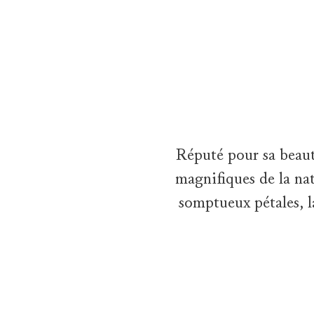
The Sunflower Collection by Harry Winston
Wandering along a tree-lined path through a flowering garden, a 
Réputé pour sa beauté
magnifiques de la nat
somptueux pétales, l