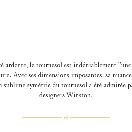
model is adorned in creations from the Sunflower Collection. The 
 ardente, le tournesol est indéniablement l'une 
ure. Avec ses dimensions imposantes, sa nuance 
a sublime symétrie du tournesol a été admirée p
designers Winston.