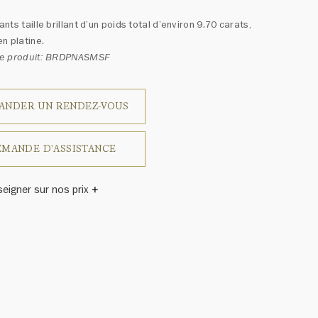
nts taille brillant d’un poids total d’environ 9.70 carats,
n platine.
e produit: BRDPNASMSF
ANDER UN RENDEZ-VOUS
MANDE D'ASSISTANCE
seigner sur nos prix
inston a un jour déclaré: «Il n'y a pas deux diamants qui se
blent.» Chaque bijou de la Maison Harry Winston présente
emblage exclusif de diamants uniques et de pierres
ses, le poids en carats et la quantité de pierres peuvent
légèrement d'une pièce à l'autre. Pour obtenir de plus
renseignements, veuillez contacter le service clientèle