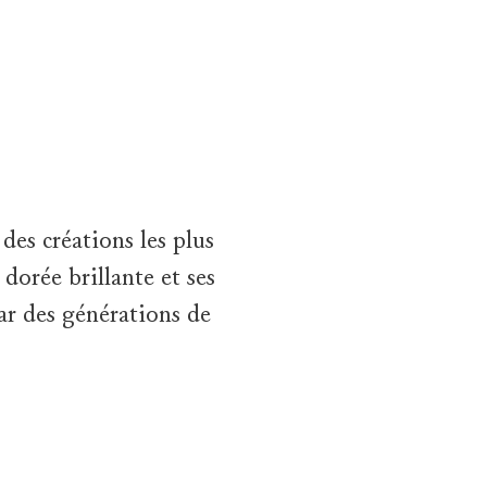
camera first lingers on the Sunflower Pink Sapphire and Diamond B
des créations les plus
dorée brillante et ses
ar des générations de